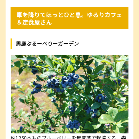
車を降りてほっとひと息。ゆるりカフェ
＆定食屋さん
男鹿ぶるーべりーガーデン
約1250本ものブルーベリーを無農薬で栽培する、森