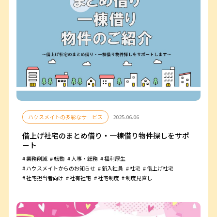
ハウスメイトの多彩なサービス
2025.06.06
借上げ社宅のまとめ借り・一棟借り物件探しをサポ
ート
業務削減
転勤
人事・総務
福利厚生
ハウスメイトからのお知らせ
新入社員
社宅
借上げ社宅
社宅担当者向け
社有社宅
社宅制度
制度見直し