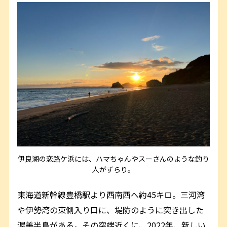
伊良湖の恋路ケ浜には、ハマちゃんやスーさんのような釣り
人がずらり。
東海道新幹線豊橋駅より西南西へ約45キロ。三河湾
や伊勢湾の東側入り口に、堤防のように突き出した
渥美半島がある。その突端近くに、2022年、新しい