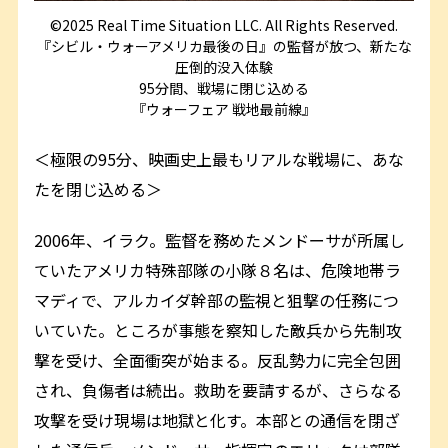
©2025 Real Time Situation LLC. All Rights Reserved.
『シビル・ウォーアメリカ最後の日』の監督が放つ、新たな
圧倒的没入体験
95分間、戦場に閉じ込める
『ウォーフェア 戦地最前線』
＜極限の95分、映画史上最もリアルな戦場に、あな
たを閉じ込める＞
2006年、イラク。監督を務めたメンドーサが所属し
ていたアメリカ特殊部隊の小隊８名は、危険地帯ラ
マディで、アルカイダ幹部の監視と狙撃の任務につ
いていた。ところが事態を察知した敵兵から先制攻
撃を受け、全面衝突が始まる。反乱勢力に完全包囲
され、負傷者は続出。救助を要請するが、さらなる
攻撃を受け現場は地獄と化す。本部との通信を閉ざ