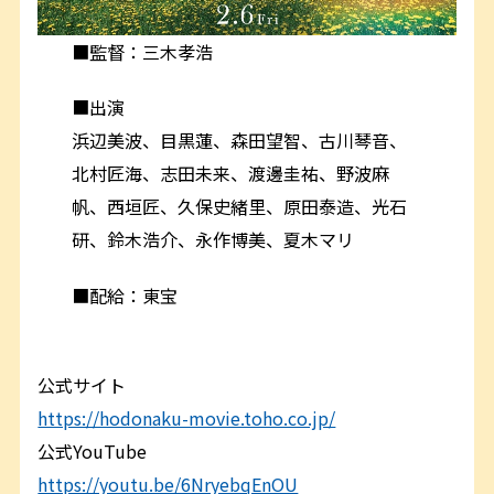
■監督：三木孝浩
■出演
浜辺美波、目黒蓮、森田望智、古川琴音、
北村匠海、志田未来、渡邊圭祐、野波麻
帆、西垣匠、久保史緒里、原田泰造、光石
研、鈴木浩介、永作博美、夏木マリ
■配給：東宝
公式サイト
https://hodonaku-movie.toho.co.jp/
公式YouTube
https://youtu.be/6NryebqEnOU