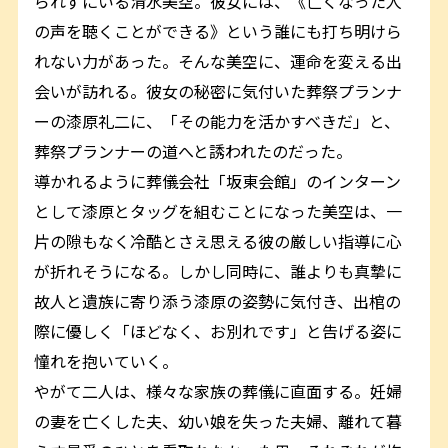
られずにいる清水美空。彼女には、《亡くなった人
の声を聴くことができる》という誰にも打ち明けら
れない力があった。そんな美空に、運命を変える出
会いが訪れる。彼女の秘密に気付いた葬祭プランナ
ーの漆原礼二に、「その能力を活かすべきだ」と、
葬祭プランナーの道へと誘われたのだった。
導かれるように葬儀会社「坂東会館」のインターン
として漆原とタッグを組むことになった美空は、一
片の隙もなく冷酷とさえ思える彼の厳しい指導に心
が折れそうになる。しかし同時に、誰よりも真摯に
故人と遺族に寄り添う漆原の姿勢に気付き、出棺の
際に優しく「ほどなく、お別れです」と告げる姿に
憧れを抱いていく。
やがて二人は、様々な家族の葬儀に直面する。妊婦
の妻を亡くした夫、幼い娘を失った夫婦、離れて暮