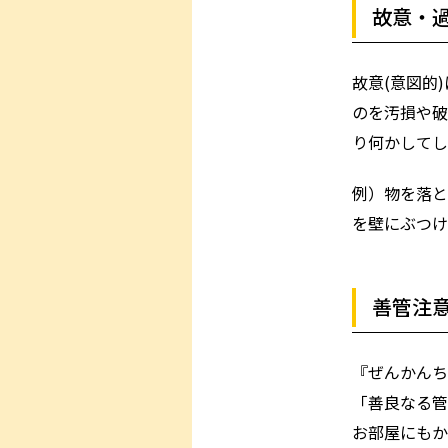
故意・
故意(意図的
のを汚損や破
り何かしてし
例）物を落と
を壁にぶつけ
善管注
『ぜんかんち
「善良なる管
お部屋にもか