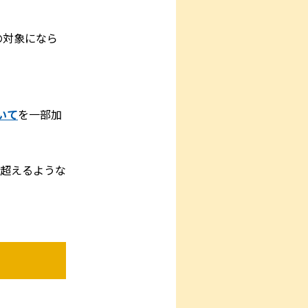
の対象になら
いて
を一部加
超えるような