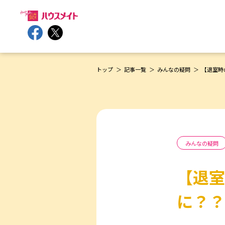
トップ
記事一覧
みんなの疑問
【退室時
みんなの疑問
【退室
に？？