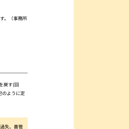
す。（事務所
を戻す(回
記のように定
過失、善管