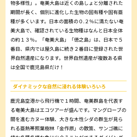
物多様性」。奄美大島は近くの島しょと分離された
期間が長く、個別に進化した生物の固有種や固有亜
種が多くいます。日本の面積の０.２％に満たない奄
美大島で、確認されている生物種はなんと日本全体
の約１３％。「奄美大島」「徳之島」は、日本で５
番目、県内では屋久島に続き２番目に登録された世
界自然遺産になります。世界自然遺産が複数ある県
は全国で鹿児島県だけ！
ダイナミックな自然に浸れる体験いろいろ
鹿児島空港から飛行機で１時間、奄美群島を代表す
る奄美大島はエコツアーが盛んです。マングローブの
間を進むカヌー体験、大きな木性シダの群生が見ら
れる亜熱帯照葉樹林「金作原」の散策、サンゴ礁に