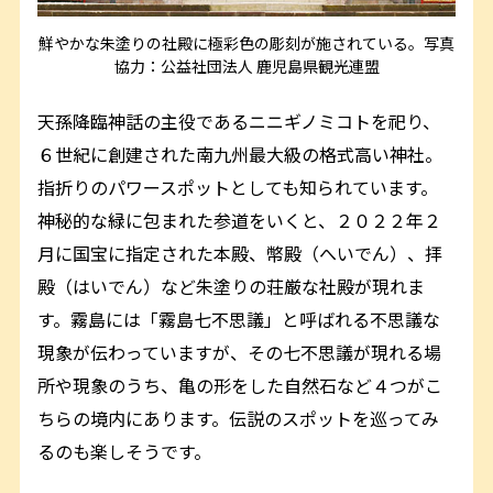
鮮やかな朱塗りの社殿に極彩色の彫刻が施されている。写真
協力：公益社団法人 鹿児島県観光連盟
天孫降臨神話の主役であるニニギノミコトを祀り、
６世紀に創建された南九州最大級の格式高い神社。
指折りのパワースポットとしても知られています。
神秘的な緑に包まれた参道をいくと、２０２２年２
月に国宝に指定された本殿、幣殿（へいでん）、拝
殿（はいでん）など朱塗りの荘厳な社殿が現れま
す。霧島には「霧島七不思議」と呼ばれる不思議な
現象が伝わっていますが、その七不思議が現れる場
所や現象のうち、亀の形をした自然石など４つがこ
ちらの境内にあります。伝説のスポットを巡ってみ
るのも楽しそうです。