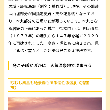
居城・鹿児島城（別名：鶴丸城）。現在、その城跡
は山城部分が国指定史跡・天然記念物となってお
り、本丸部分の石垣などが残っています。本丸とな
る居館の正面にあった城門「御楼門」は、明治６年
（１８７３年）の焼失から１４７年を経て２０２０
年に再建されました。高さ・幅ともに約２０ｍ、見
上げるほど堂々とした建築は見ごたえ抜群です。
冬こそぽかぽかに！人気温泉地で温まろう
砂むし風呂も絶景湯もある個性派温泉《指宿
市》