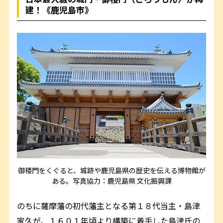
建！《鹿児島市》
御楼門をくぐると、城跡や鹿児島県の歴史を伝える博物館が
ある。写真協力：鹿児島県 文化振興課
のちに薩摩藩の初代藩主となる第１８代当主・島津
家久が、１６０１年頃より構築に着手した島津氏の