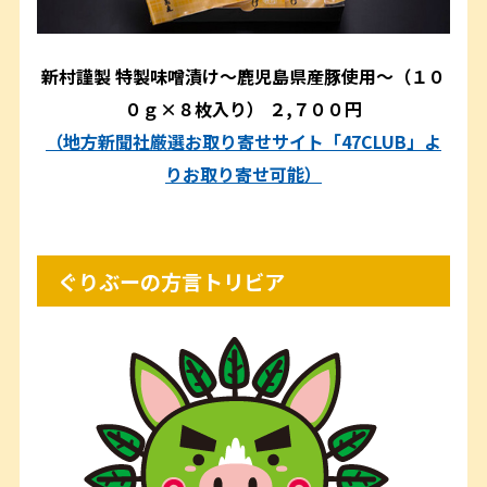
新村謹製
特製味噌漬け～鹿児島県産豚使用～（１０
０ｇ×８枚入り） ２,７００円
（地方新聞社厳選お取り寄せサイト「47CLUB」よ
りお取り寄せ可能）
ぐりぶーの方言トリビア