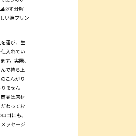
回必ず分解
しい焼プリン
足を運び、生
で仕入れてい
います。実際、
まんで持ち上
卵のこんがり
ありません
の商品は原材
こだわってお
のロゴにも、
うメッセージ