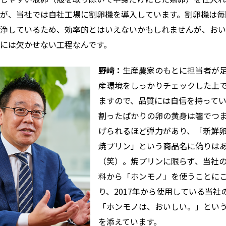
が、当社では自社工場に割卵機を導入しています。割卵機は毎
浄しているため、効率的とはいえないかもしれませんが、おい
には欠かせない工程なんです。
野﨑：
生産農家のもとに担当者が
産環境をしっかりチェックした上
ますので、品質には自信を持って
割ったばかりの卵の黄身は箸でつ
げられるほど弾力があり、「新鮮
焼プリン」という商品名に偽りは
（笑）。焼プリンに限らず、当社
料から「ホンモノ」を使うことに
り、2017年から使用している当社
「ホンモノは、おいしい。」とい
を添えています。