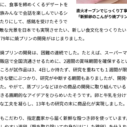
に、食事を締めくくるデザートを
直火オーブンでじっくり丁
族みんなで会話を楽しんでいるシ
「新鮮卵のこんがり焼プリ
たりにして、感銘を受けたそうで
敵な光景を日本でも実現させたい、新しい食文化をつくりたい
979年に焼プリンの開発がはじまりました。
焼プリンの開発は、困難の連続でした。たとえば、スーパーマ
販店で全国流通させるために、2週間の賞味期間を確保すると
ころが試作品は3、4日しか持たず、研究を重ねても１週間が
きな壁にぶつかり、研究が中断する期間もありましたが、開発
た。やがて、蒸プリンなどほかの商品の開発に取り組んでいる
きる画期的なアイデアをひらめいたそうです。卵と牛乳を分け
な工夫を凝らし、13年もの研究の末に商品化が実現しました
もこだわり、指定農家から届く新鮮な殻つき卵を使っています
しやすい液卵（殻を取り除いて中身だけにした鶏卵）を仕入れ