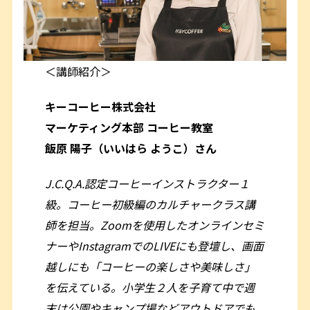
＜講師紹介＞
キーコーヒー株式会社
マーケティング本部 コーヒー教室
飯原 陽子（いいはら ようこ）さん
J.C.Q.A.認定コーヒーインストラクター１
級。コーヒー初級編のカルチャークラス講
師を担当。Zoomを使用したオンラインセミ
ナーやInstagramでのLIVEにも登壇し、画面
越しにも「コーヒーの楽しさや美味しさ」
を伝えている。小学生２人を子育て中で週
末は公園やキャンプ場などアウトドアでも