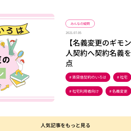
みんなの疑問
2021.07.05
【名義変更のギモ
人契約へ契約名義
点
賃貸借契約のいろは
社宅
社宅利用者向け
名義変更
人気記事をもっと見る