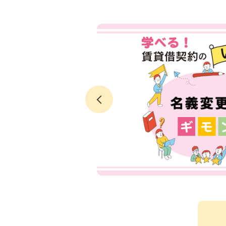
～『鬼滅の
クチコミで聖
芦ノ牧温泉大
域ネタ
観光