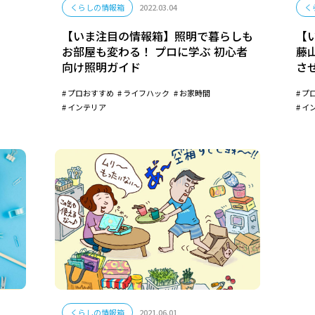
くらしの情報箱
2022.03.04
く
【いま注目の情報箱】照明で暮らしも
【
お部屋も変わる！ プロに学ぶ 初心者
藤
向け照明ガイド
さ
プロおすすめ
ライフハック
お家時間
プ
インテリア
イ
くらしの情報箱
2021.06.01