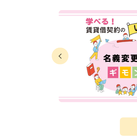
～『鬼滅の
クチコミで聖
芦ノ牧温泉大
域ネタ
観光