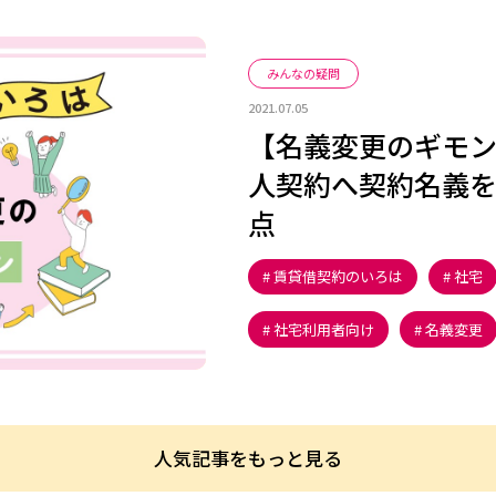
みんなの疑問
2021.07.05
【名義変更のギモ
人契約へ契約名義
点
賃貸借契約のいろは
社宅
社宅利用者向け
名義変更
人気記事をもっと見る