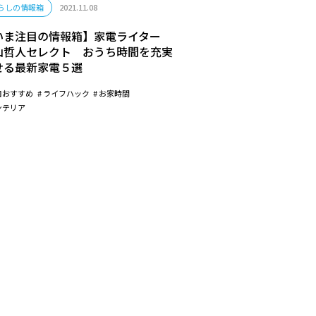
らしの情報箱
2021.11.08
いま注目の情報箱】家電ライター
山哲人セレクト おうち時間を充実
せる最新家電５選
ロおすすめ
ライフハック
お家時間
ンテリア