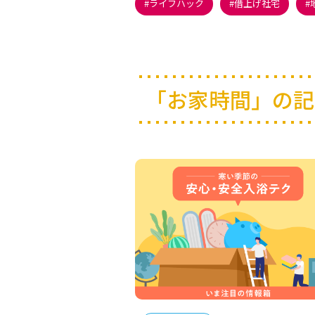
ライフハック
借上げ社宅
「お家時間」の記