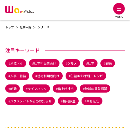
MENU
シリーズ
トップ
記事一覧
注目キーワード
地域ネタ
社宅担当者向け
グルメ
社宅
観光
人事・総務
社宅利用者向け
缶詰deお手軽！レシピ
転勤
ライフハック
借上げ社宅
地域の賃貸慣習
ハウスメイトからのお知らせ
福利厚生
単身赴任