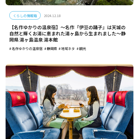
くらしの情報箱
2024.12.18
【名作ゆかりの温泉宿】～名作『伊豆の踊子』は天城の
自然と輝くお湯に恵まれた湯ヶ島から生まれました～静
岡県 湯ヶ島温泉 湯本館
名作ゆかりの温泉宿
静岡県
地域ネタ
観光