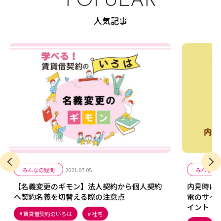
POPULAR
人気記事
みんなの疑問
2021.07.05
みんなの
【名義変更のギモン】法人契約から個人契約
内見時に
へ契約名義を切替える際の注意点
電のサイ
イント
賃貸借契約のいろは
社宅