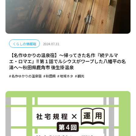
くらしの情報箱
2024.07.31
【名作ゆかりの温泉宿】～帰ってきた名作『続テルマ
エ・ロマエ』!! 第１話でルシウスがワープした八幡平の名
湯へ～秋田県鹿角市 後生掛温泉
名作ゆかりの温泉宿
秋田県
地域ネタ
観光