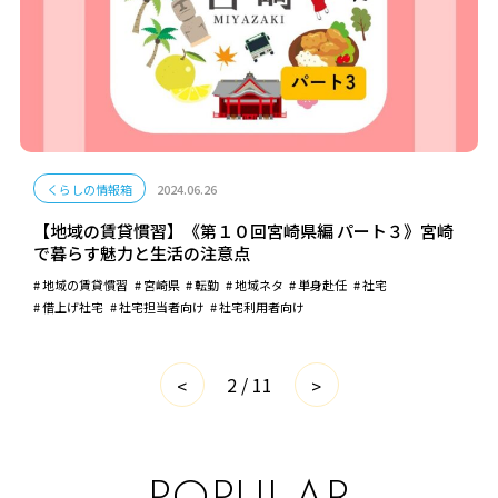
くらしの情報箱
2024.06.26
【地域の賃貸慣習】《第１０回宮崎県編 パート３》宮崎
で暮らす魅力と生活の注意点
地域の賃貸慣習
宮崎県
転勤
地域ネタ
単身赴任
社宅
借上げ社宅
社宅担当者向け
社宅利用者向け
2 / 11
<
>