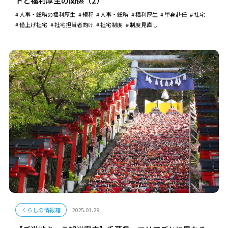
トと福利厚生の関係（2）
人事・総務の福利厚生
規程
人事・総務
福利厚生
単身赴任
社宅
借上げ社宅
社宅担当者向け
社宅制度
制度見直し
くらしの情報箱
2025.01.29