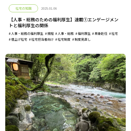
社宅の知識
2025.01.06
【人事・総務のための福利厚生】連載①エンゲージメン
トと福利厚生の関係
人事・総務の福利厚生
規程
人事・総務
福利厚生
単身赴任
社宅
借上げ社宅
社宅担当者向け
社宅制度
制度見直し