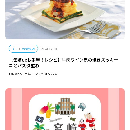
くらしの情報箱
2024.07.10
【缶詰deお手軽！レシピ】牛肉ワイン煮の焼きズッキー
ニとパスタ重ね
缶詰deお手軽！レシピ
グルメ