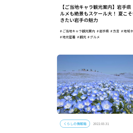
【ご当地キャラ観光案内】岩手県
ルメも絶景もスケール大！ 夏こそ
きたい岩手の魅力
ご当地キャラ観光案内
岩手県
方言
地域
地元密着
観光
グルメ
くらしの情報箱
2022.03.31