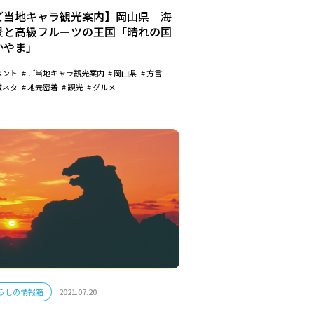
ご当地キャラ観光案内】岡山県 海
景と高級フルーツの王国「晴れの国
かやま」
ベント
ご当地キャラ観光案内
岡山県
方言
域ネタ
地元密着
観光
グルメ
らしの情報箱
2021.07.20