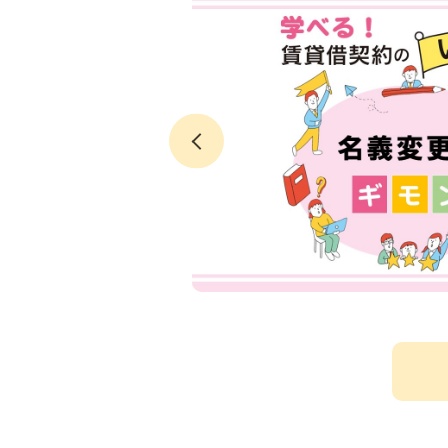
～『鬼滅の
クチコミで聖
芦ノ牧温泉大
域ネタ
観光