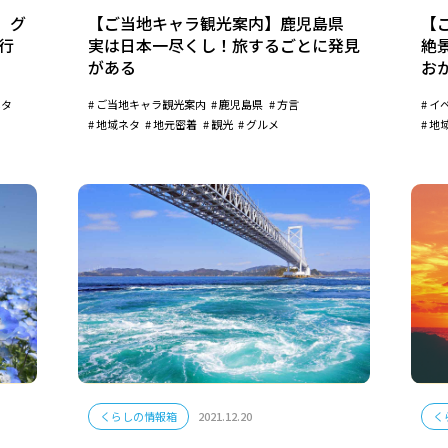
 グ
【ご当地キャラ観光案内】鹿児島県
【
行
実は日本一尽くし！旅するごとに発見
絶
がある
お
ネタ
ご当地キャラ観光案内
鹿児島県
方言
イ
地域ネタ
地元密着
観光
グルメ
地
くらしの情報箱
2021.12.20
く