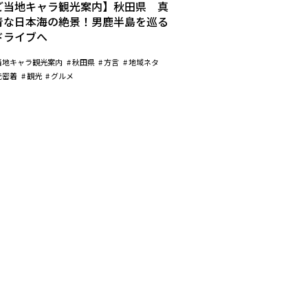
ご当地キャラ観光案内】秋田県 真
青な日本海の絶景！男鹿半島を巡る
ドライブへ
当地キャラ観光案内
秋田県
方言
地域ネタ
元密着
観光
グルメ