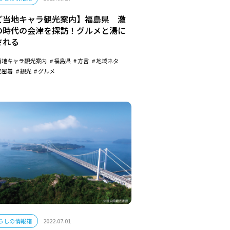
ご当地キャラ観光案内】福島県 激
の時代の会津を探訪！グルメと湯に
される
当地キャラ観光案内
福島県
方言
地域ネタ
元密着
観光
グルメ
らしの情報箱
2022.07.01