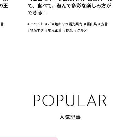
の王
て、食べて、遊んで――多彩な楽しみ方が
できる！
方言
イベント
ご当地キャラ観光案内
富山県
方言
地域ネタ
地元密着
観光
グルメ
POPULAR
人気記事