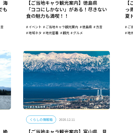
 海
【ご当地キャラ観光案内】徳島県
【
でも
「ココにしかない」がある！尽きない
っ
食の魅力も満喫！！
夏
方言
イベント
ご当地キャラ観光案内
徳島県
方言
ご
地域ネタ
地元密着
観光
グルメ
地
くらしの情報箱
2020.12.11
 絶
【ご当地キャラ観光案内】富山県 見