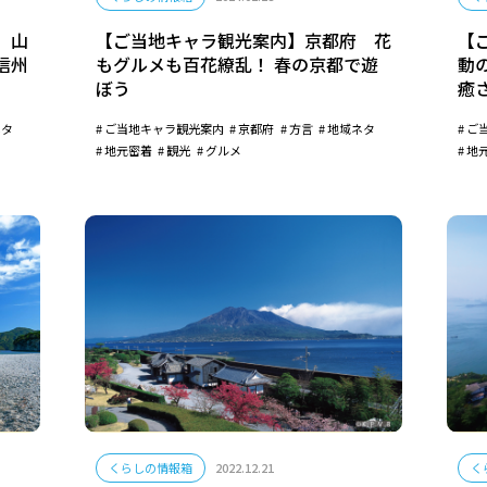
 山
【ご当地キャラ観光案内】京都府 花
【
信州
もグルメも百花繚乱！ 春の京都で遊
動
ぼう
癒
ネタ
ご当地キャラ観光案内
京都府
方言
地域ネタ
ご
地元密着
観光
グルメ
地
くらしの情報箱
2022.12.21
く