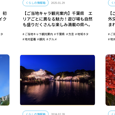
くらしの情報箱
2025.01.29
く
 初
【ご当地キャラ観光案内】千葉県 エ
【
イク
リアごとに異なる魅力！遊び場も自然
外
も盛りだくさんな楽しみ満載の県へ。
ま
ネタ
ご当地キャラ観光案内
千葉県
方言
地域ネタ
ご
地元密着
観光
グルメ
地
くらしの情報箱
2024.02.28
く