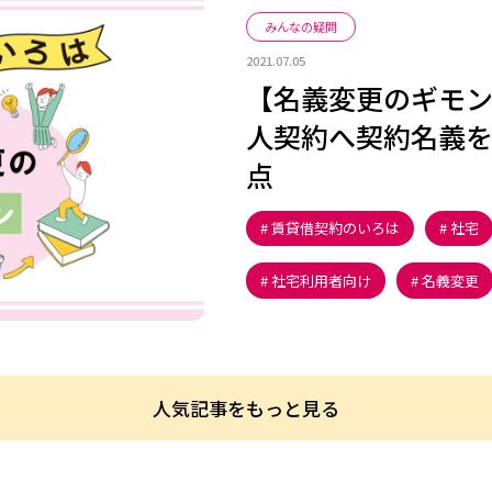
みんなの疑問
2021.07.05
【名義変更のギモ
人契約へ契約名義
点
賃貸借契約のいろは
社宅
社宅利用者向け
名義変更
人気記事をもっと見る