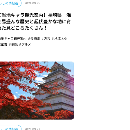
らしの情報箱
2024.09.25
ご当地キャラ観光案内】長崎県 海
交易盛んな歴史と起伏豊かな地に育
れた見どころたくさん！
当地キャラ観光案内
長崎県
方言
地域ネタ
元密着
観光
グルメ
らしの情報箱
2023.09.27